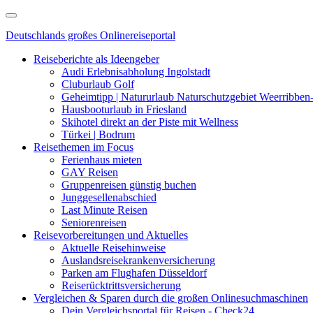
Deutschlands großes Onlinereiseportal
Reiseberichte als Ideengeber
Audi Erlebnisabholung Ingolstadt
Cluburlaub Golf
Geheimtipp | Natururlaub Naturschutzgebiet Weerribbe
Hausbooturlaub in Friesland
Skihotel direkt an der Piste mit Wellness
Türkei | Bodrum
Reisethemen im Focus
Ferienhaus mieten
GAY Reisen
Gruppenreisen günstig buchen
Junggesellenabschied
Last Minute Reisen
Seniorenreisen
Reisevorbereitungen und Aktuelles
Aktuelle Reisehinweise
Auslandsreisekrankenversicherung
Parken am Flughafen Düsseldorf
Reiserücktrittsversicherung
Vergleichen & Sparen durch die großen Onlinesuchmaschinen
Dein Vergleichsportal für Reisen - Check24