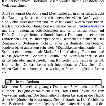
Kräuter beheimatet. Bodrum‘s Basare werden auch als Esstische der
Welt bezeichnet.
Am Tag kannst Du Sonne und Meer genießen, in einer stillen Bucht
der Brandung lauschen oder mit einem der vielen Ausflugsboote
eine kleine Insel anfahren und im kristallklaren Meerwasser baden.
Nach Einbruch der Dunkelheit warten die vielen
Fischrestaurants
mit ihren regionalen Köstlichkeiten und fangfrischem Fisch auf
Dich. Zu fortgeschrittener Stunde kannst Du dann in einer der
zahlreichen Bars, Musikkneipen oder Diskotheken eintauchen. Das
Zentrum von Bodrum ist nicht nur eines der Buntesten der Gegend,
sondern bietet außerdem sehr viele Möglichkeiten einzukaufen. Die
Stadt ist eine internationale Marke für Unterhaltung, Tourismus und
Kunst geworden. Bodrum‘s Kultur- und Kunstkalender ist das
ganze Jahr über mit Ausstellungen, Konzerten und Festivals gefüllt.
Hier erlebst Du das Leben mit internationalen Aktivitäten. Die
vielen Galerien nehmen einen wichtigen Platz im täglichen Leben
ein.
Mit einem Sammeltaxi gelangst Du in nur 5 Minuten zur Bucht
Gümbet. Hier gibt es zahlreiche Bars, Hotels und Lokale, die zum
Verweilen einladen. Die Sammeltaxis fahren bis spät in die Nacht,
daher ist Gümbet ein bevorzugtes Ziel bei Touristen. Der Yachthafen
von Bodrum ist einer der beliebtesten Yachthäfen der Ägäis und des