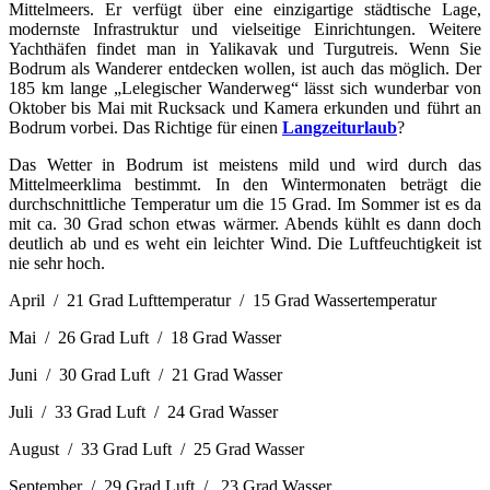
Mittelmeers. Er verfügt über eine einzigartige städtische Lage,
modernste Infrastruktur und vielseitige Einrichtungen. Weitere
Yachthäfen findet man in Yalikavak und Turgutreis. Wenn Sie
Bodrum als Wanderer entdecken wollen, ist auch das möglich. Der
185 km lange „Lelegischer Wanderweg“ lässt sich wunderbar von
Oktober bis Mai mit Rucksack und Kamera erkunden und führt an
Bodrum vorbei. Das Richtige für einen
Langzeiturlaub
?
Das Wetter in Bodrum ist meistens mild und wird durch das
Mittelmeerklima bestimmt. In den Wintermonaten beträgt die
durchschnittliche Temperatur um die 15 Grad. Im Sommer ist es da
mit ca. 30 Grad schon etwas wärmer. Abends kühlt es dann doch
deutlich ab und es weht ein leichter Wind. Die Luftfeuchtigkeit ist
nie sehr hoch.
April / 21 Grad Lufttemperatur / 15 Grad Wassertemperatur
Mai / 26 Grad Luft / 18 Grad Wasser
Juni / 30 Grad Luft / 21 Grad Wasser
Juli / 33 Grad Luft / 24 Grad Wasser
August / 33 Grad Luft / 25 Grad Wasser
September / 29 Grad Luft / 23 Grad Wasser