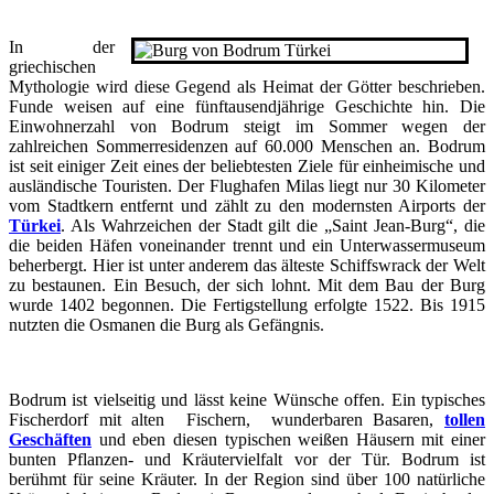
In der
griechischen
Mythologie wird diese Gegend als Heimat der Götter beschrieben.
Funde weisen auf eine fünftausendjährige Geschichte hin. Die
Einwohnerzahl von Bodrum steigt im Sommer wegen der
zahlreichen Sommerresidenzen auf 60.000 Menschen an. Bodrum
ist seit einiger Zeit eines der beliebtesten Ziele für einheimische und
ausländische Touristen. Der Flughafen Milas liegt nur 30 Kilometer
vom Stadtkern entfernt und zählt zu den modernsten Airports der
Türkei
. Als Wahrzeichen der Stadt gilt die „Saint Jean-Burg“, die
die beiden Häfen voneinander trennt und ein Unterwassermuseum
beherbergt. Hier ist unter anderem das älteste Schiffswrack der Welt
zu bestaunen. Ein Besuch, der sich lohnt. Mit dem Bau der Burg
wurde 1402 begonnen. Die Fertigstellung erfolgte 1522. Bis 1915
nutzten die Osmanen die Burg als Gefängnis.
Bodrum ist vielseitig und lässt keine Wünsche offen. Ein typisches
Fischerdorf mit alten Fischern, wunderbaren Basaren,
tollen
Geschäften
und eben diesen typischen weißen Häusern mit einer
bunten Pflanzen- und Kräutervielfalt vor der Tür. Bodrum ist
berühmt für seine Kräuter. In der Region sind über 100 natürliche